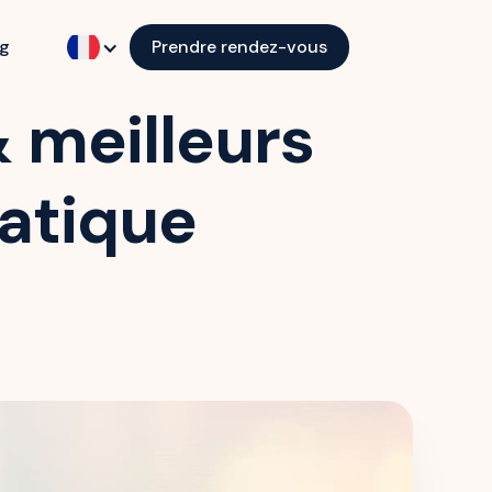
og
Prendre rendez-vous
& meilleurs
ratique