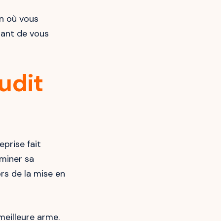
on où vous
rtant de vous
udit
eprise fait
rminer sa
rs de la mise en
 meilleure arme.