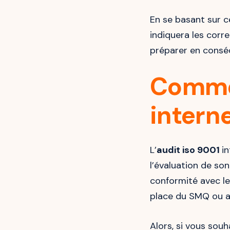
En se basant sur c
indiquera les corre
préparer en consé
Commen
intern
L’
audit iso 9001
i
l’évaluation de so
conformité avec le
place du SMQ ou ap
Alors, si vous souh