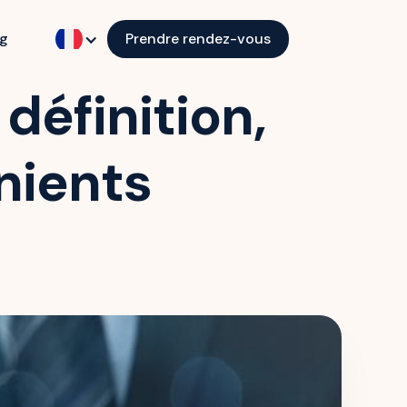
og
Prendre rendez-vous
définition,
nients