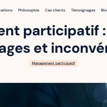
cations
Philosophie
Cas clients
Témoignages
Bl
 participatif : 
ages et inconvé
Management participatif