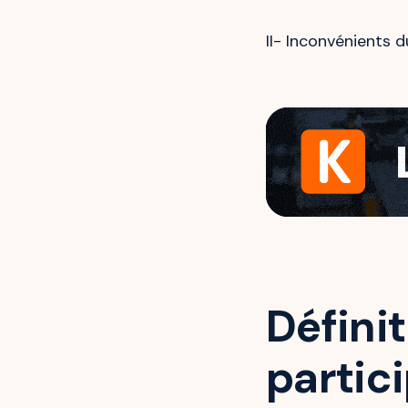
II- Inconvénients 
Défini
partici