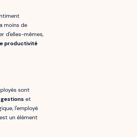
sentiment
 a moins de
rer d'elles-mêmes,
e productivité
mployés sont
gestions
et
ique, l'employé
l est un élément