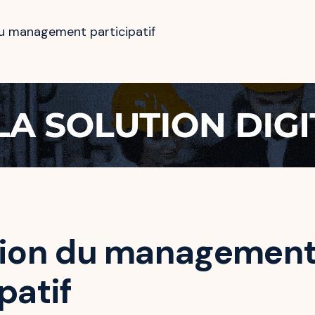
du management participatif
tion du managemen
patif