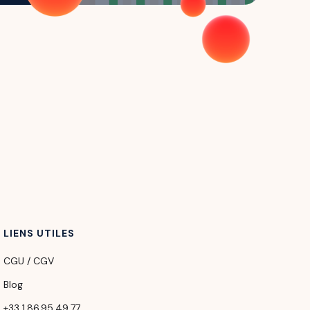
LIENS UTILES
CGU / CGV
Blog
+33 1.86.95.49.77