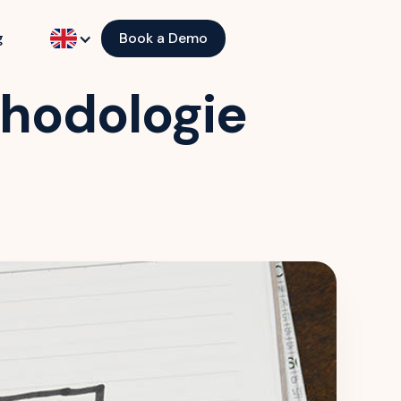
g
Book a Demo
thodologie