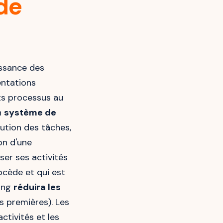
de
ssance des
entations
nts processus au
n
système de
ution des tâches,
ion d'une
er ses activités
rocède et qui est
ping
réduira les
s premières). Les
ctivités et les