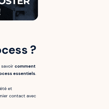
ocess ?
 savoir
comment
ocess essentiels
.
iété et
mier contact avec