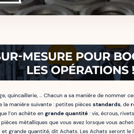
lage, quincaillerie, … Chacun a sa manière de nommer 
e la manière suivante : petites pièces
standards
, de
r
 que l’on achète en
grande quantité
: vis, écrous, rivet
 pièces métalliques que vous avez lorsque vous achet
 et grande quantité, dit Achats. Les Achats seront le l