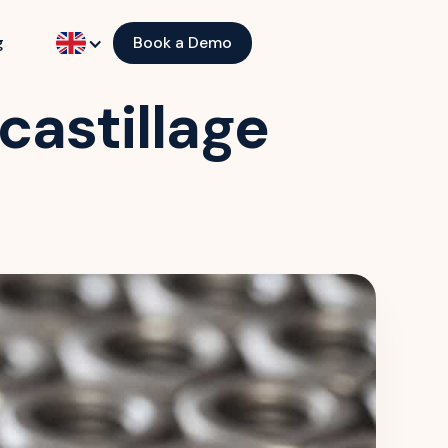
g
Book a Demo
castillage