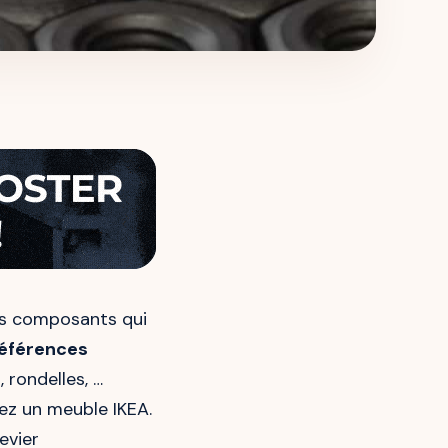
ces composants qui
éférences
s, rondelles, …
ez un meuble IKEA.
evier