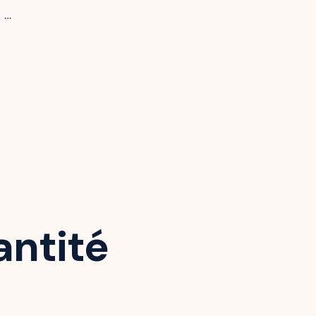
l …
antité