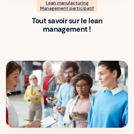
Lean manufacturing
Management participatif
Tout savoir sur le lean
management !