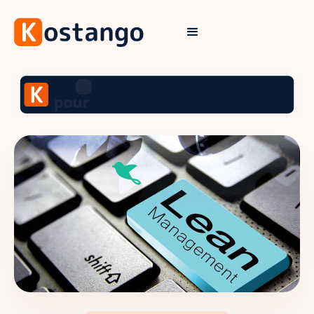
Management participatif