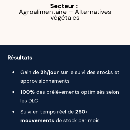
Secteur :
Agroalimentaire – Alternatives
végétales
Objectif :
Gagner en fluidité dans le pilotage de la production en
connectant qualité, logistique et achats dans un seul
Résultats
outil.
Gain de
2h/jour
sur le suivi des stocks et
approvisionnements
100%
des prélèvements optimisés selon
les DLC
Suivi en temps réel de
250+
mouvements
de stock par mois